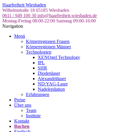
Skip
Haarfreiheit Wiesbaden
to
Wilhelmstraße 18
65185 Wiesbaden
the
0611 / 949 100 30
info@haarfreiheit-wiesbaden.de
content
Montag-Freitag 08:00-22:00
Samstag 09:00-16:00
Navigation
Menü
Körperregionen Frauen
Körperregionen Männer
Technologien
XENOgel Technology
IPL
SHR
Diodenlaser
Alexandritlaser
ND:YAG-Laser
Nadelepilation
Erfahrungen
Preise
Über uns
Team
Institute
Kontakt
Buchen
Englisch