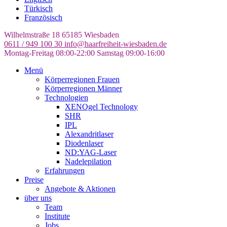
Türkisch
Französisch
Wilhelmstraße 18
65185 Wiesbaden
0611 / 949 100 30
info@haarfreiheit-wiesbaden.de
Montag-Freitag 08:00-22:00
Samstag 09:00-16:00
Menü
Körperregionen Frauen
Körperregionen Männer
Technologien
XENOgel Technology
SHR
IPL
Alexandritlaser
Diodenlaser
ND:YAG-Laser
Nadelepilation
Erfahrungen
Preise
Angebote & Aktionen
über uns
Team
Institute
Jobs